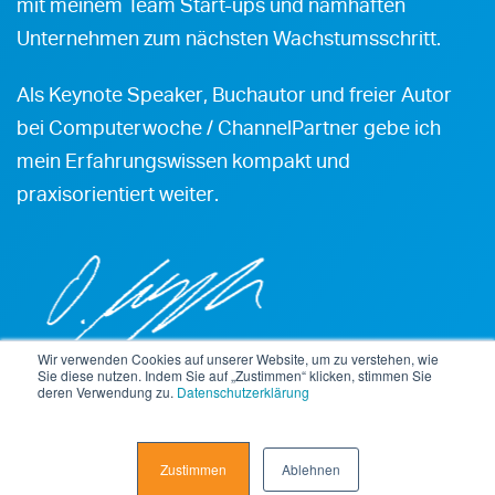
mit meinem Team Start-ups und namhaften
Unternehmen zum nächsten Wachstumsschritt.
Als Keynote Speaker, Buchautor und freier Autor
bei Computerwoche / ChannelPartner gebe ich
mein Erfahrungswissen kompakt und
praxisorientiert weiter.
Wir verwenden Cookies auf unserer Website, um zu verstehen, wie
Sie diese nutzen. Indem Sie auf „Zustimmen“ klicken, stimmen Sie
deren Verwendung zu.
Datenschutzerklärung
Gründer und CEO, evolutionplan AG
Zustimmen
Ablehnen